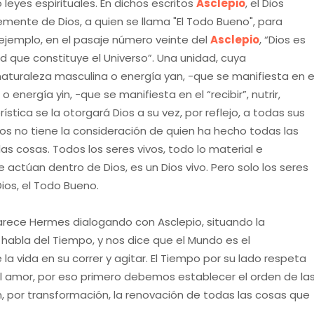
eyes espirituales. En dichos escritos
Asclepio
, el Dios
mente de Dios, a quien se llama "El Todo Bueno", para
r ejemplo, en el pasaje número veinte del
Asclepio
, “Dios es
 que constituye el Universo”. Una unidad, cuya
naturaleza masculina o energía yan, -que se manifiesta en e
 energía yin, -que se manifiesta en el “recibir”, nutrir,
ística se la otorgará Dios a su vez, por reflejo, a todas sus
 Dios no tiene la consideración de quien ha hecho todas las
as cosas. Todos los seres vivos, todo lo material e
 actúan dentro de Dios, es un Dios vivo. Pero solo los seres
ios, el Todo Bueno.
parece Hermes dialogando con Asclepio, situando la
 habla del Tiempo, y nos dice que el Mundo es el
a vida en su correr y agitar. El Tiempo por su lado respeta
a el amor, por eso primero debemos establecer el orden de la
, por transformación, la renovación de todas las cosas que