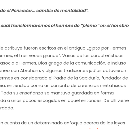
do el Pensador... cambie de mentalidad".
la cual transformaremos el hombre de “plomo” en el hombre
e le atribuye fueron escritos en el antiguo Egipto por Hermes
ermes, el tres veces grande”. Varias de las características
e asocia a Hermes, Dios griego de la comunicación, e incluso
eo con Abraham, y algunas tradiciones judías obtuvieron
rmes es considerado el Padre de la Sabiduría, fundador de
uimia, entendida como un conjunto de creencias metafísicas
. Toda su enseñanza se mantuvo guardada en forma
ada a unos pocos escogidos en aquel entonces. De allí vien
ardado.
dan cuenta de un determinado enfoque acerca de las leyes