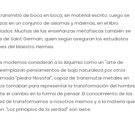
transmitió de boca en boca, sin material escrito. Luego se
nzas en un conjunto de axiomas y máximas, en el libro
iniciados. Muchas de las enseñanzas metafísicas también se
de de Saint Germain, quien según aseguran los estudiosos
ones del Maestro Hermes.
s modernos consideran a la Alquimia como un "arte de
e reemplazan pensamientos de baja naturaleza por otros
lamada "piedra filosofal", capaz de transmutar metales en
guos tomaban para representar la transformación del hombr
e el cambio en la forma de pensar. El conocimiento de las
dad de transformarnos a nosotros mismos y a la materia qu
: "Los principios de la verdad" son siete: