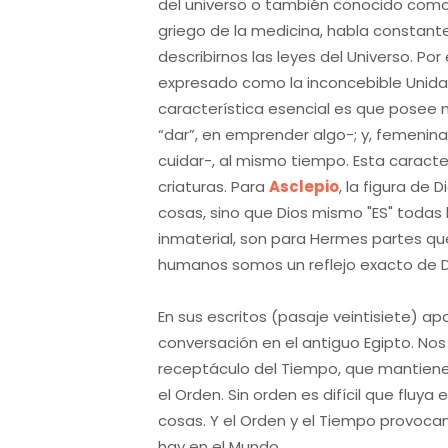
del universo o también conocido como l
griego de la medicina, habla constante
describirnos las leyes del Universo. Po
expresado como la inconcebible Unidad
característica esencial es que posee 
“dar”, en emprender algo-; y, femenina o
cuidar-, al mismo tiempo. Esta caracter
criaturas. Para
Asclepio
, la figura de
cosas, sino que Dios mismo "ES" todas l
inmaterial, son para Hermes partes que
humanos somos un reflejo exacto de D
En sus escritos (pasaje veintisiete) a
conversación en el antiguo Egipto. Nos
receptáculo del Tiempo, que mantiene l
el Orden. Sin orden es difícil que fluy
cosas. Y el Orden y el Tiempo provocan
hay en el Mundo.