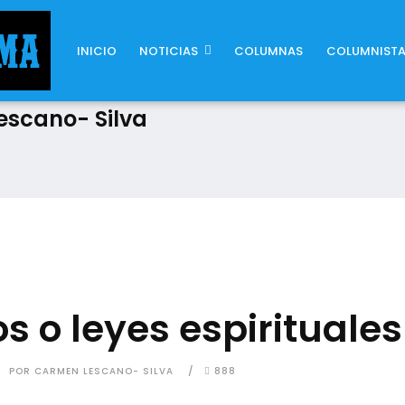
INICIO
NOTICIAS
COLUMNAS
COLUMNIST
scano- Silva
os o leyes espirituales
POR CARMEN LESCANO- SILVA
888