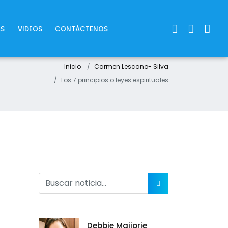
AS
VIDEOS
CONTÁCTENOS
Inicio
Carmen Lescano- Silva
Los 7 principios o leyes espirituales
Debbie Maijorie