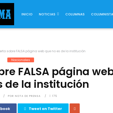
INICIO
NOTICIAS
COLUMNAS
COLUMNIST
erta sobre FALSA página web que no es de la institución
Nacionales
obre FALSA página we
 de la institución
POR NOTA DE PRENSA
175
ebook
Tweet on Twitter