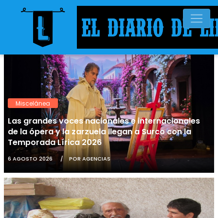
Miscelánea
Las grandes voces nacionales e internacionales
de la ópera y la zarzuela llegan a Surco con la
Temporada Lírica 2026
6 AGOSTO 2026
POR AGENCIAS